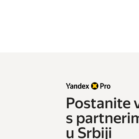
Postanite 
s partneri
u Srbiji