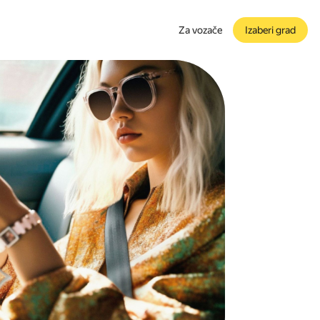
Za vozače
Izaberi grad