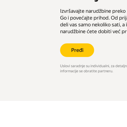
Izvršavajte narudžbine preko
Go i povećajte prihod. Od prij
deli vas samo nekoliko sati, a
narudžbine ćete dobiti već p
Pređi
Uslovi saradnje su individualni, za detaljn
informacije se obratite partneru.