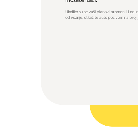
Ukoliko su se vaši planovi promenili i odus
od vožnje, otkažite auto pozivom na broj