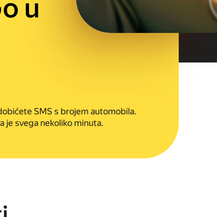
o u
 dobićete SMS s brojem automobila.
a je svega nekoliko minuta.
i