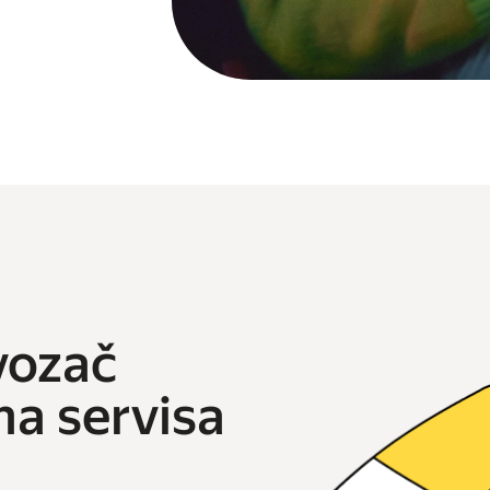
vozač
ma servisa