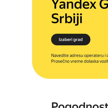
Yandex G
Srbiji
Izaberi grad
Navedite adresu operateru i
Prosečno vreme dolaska vozil
Pogodnost