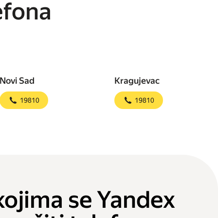
efona
Novi Sad
Kragujevac
19810
19810
kojima se Yandex