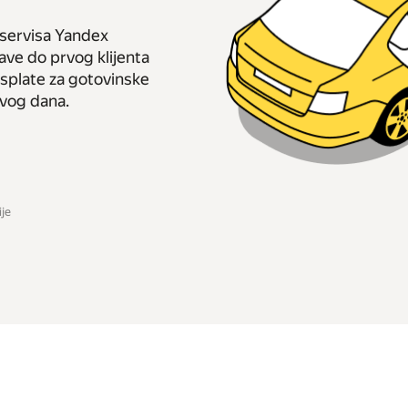
 servisa Yandex
ave do prvog klijenta
 isplate za gotovinske
rvog dana.
ije