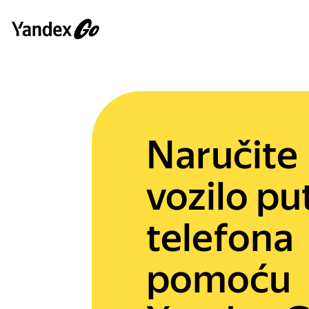
Naručite
vozilo p
telefona
pomoću