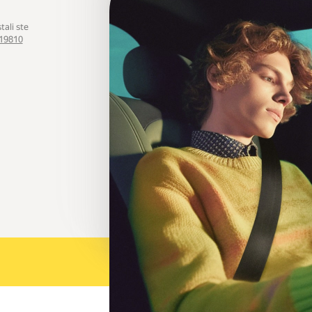
tali ste
19810