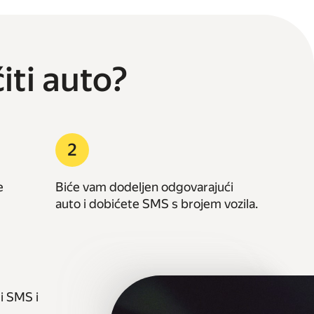
iti auto?
e
Biće vam dodeljen odgovarajući
auto i dobićete SMS s brojem vozila.
i SMS i