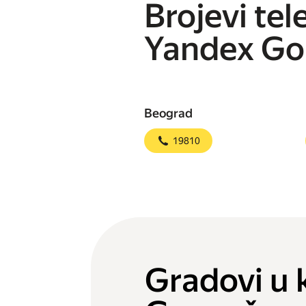
Brojevi tel
Yandex Go
Beograd
19810
Gradovi u 