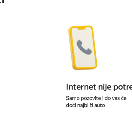
Internet nije pot
Samo pozovite i do vas će
doći najbliži auto