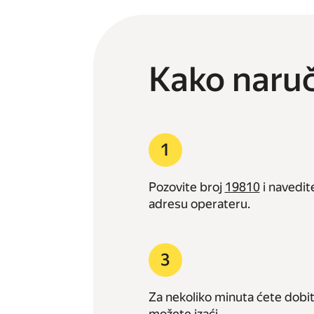
Kako naruč
Pozovite broj
19810
i navedit
adresu operateru.
Za nekoliko minuta ćete dobit
možete izaći.