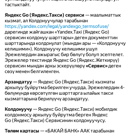
тастыктайт.
Яндекс Go (Яндекс.Такси) сервиси
— маалыматтык
кызмат, ал Колдонуучулар тарабынан
https://yandex.com/legal/yandexgo_termsofuse/
дарегинде жайгашкан «Yandex.Taxi (Яндекс Go)
сервисин колдонуу шарттары» деген документтин
шарттарында колдонулат (мындан ары — «Колдонуучу
келишими»). Колдонуучу келишими ушул
Эрежелердин ажырагыс бир бөлүгү болуп эсептелет.
Эрежелер текстинде Яндекс Go (Яндекс.Жеткирүү)
сервисин мындан аркы эскерүүлөрү
«Сервис»
деген
сөзү менен белгиленген.
Арзандатуу
— Яндекс Go (Яндекс.Такси) кызматы
аркылуу буйрутма берилген учурда, Эрежелердин 4-
бөлүмүндө көрсөтүлгөн шарттарга ылайык такси
кызматтарына берилүүчү арзандатуу.
Колдонуучу
— Яндекс Go (Яндекс.Такси) мобилдик
колдонмосу аркылуу буйрутма берген Яндекс
Go (Яндекс.Такси) Сервисинин колдонуучусу.
Төлөм картасы
— «БАКАЙ БАНК» ААК тарабынан