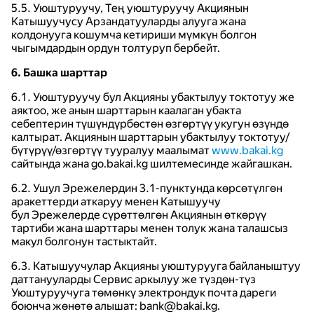
5.5. Уюштуруучу, Тең уюштуруучу Акциянын
Катышуучусу Арзандатууларды алууга жана
колдонууга кошумча кетириши мүмкүн болгон
чыгымдардын ордун толтуруп бербейт.
6. Башка шарттар
6.1. Уюштуруучу бул Акцияны убактылуу токтотуу же
аяктоо, же анын шарттарын каалаган убакта
себептерин түшүндүрбөстөн өзгөртүү укугун өзүндө
калтырат. Акциянын шарттарын убактылуу токтотуу/
бүтүрүү/өзгөртүү тууралуу маалымат
www.bakai.kg
сайтында жана go.bakai.kg шилтемесинде жайгашкан.
6.2. Ушул Эрежелердин 3.1-пунктунда көрсөтүлгөн
аракеттерди аткаруу менен Катышуучу
бул Эрежелерде сүрөттөлгөн Акциянын өткөрүү
тартиби жана шарттары менен толук жана талашсыз
макул болгонун тастыктайт.
6.3. Катышуучулар Акцияны уюштурууга байланыштуу
даттанууларды Сервис аркылуу же түздөн-түз
Уюштуруучуга төмөнкү электрондук почта дареги
боюнча жөнөтө алышат: bank@bakai.kg.