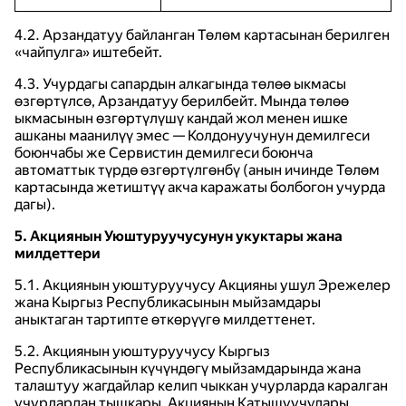
4.2. Арзандатуу байланган Төлөм картасынан берилген
«чайпулга» иштебейт.
4.3. Учурдагы сапардын алкагында төлөө ыкмасы
өзгөртүлсө, Арзандатуу берилбейт. Мында төлөө
ыкмасынын өзгөртүлүшү кандай жол менен ишке
ашканы маанилүү эмес — Колдонуучунун демилгеси
боюнчабы же Сервистин демилгеси боюнча
автоматтык түрдө өзгөртүлгөнбү (анын ичинде Төлөм
картасында жетиштүү акча каражаты болбогон учурда
дагы).
5. Акциянын Уюштуруучусунун укуктары жана
милдеттери
5.1. Акциянын уюштуруучусу Акцияны ушул Эрежелер
жана Кыргыз Республикасынын мыйзамдары
аныктаган тартипте өткөрүүгө милдеттенет.
5.2. Акциянын уюштуруучусу Кыргыз
Республикасынын күчүндөгү мыйзамдарында жана
талаштуу жагдайлар келип чыккан учурларда каралган
учурлардан тышкары, Акциянын Катышуучулары