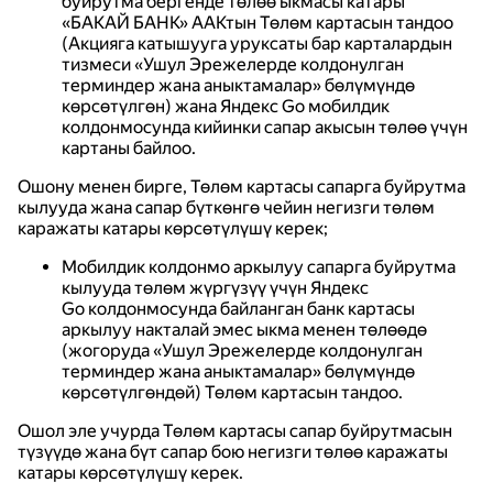
буйрутма бергенде төлөө ыкмасы катары
«БАКАЙ БАНК» ААКтын Төлөм картасын тандоо
(Акцияга катышууга уруксаты бар карталардын
тизмеси «Ушул Эрежелерде колдонулган
терминдер жана аныктамалар» бөлүмүндө
көрсөтүлгөн) жана Яндекс Go мобилдик
колдонмосунда кийинки сапар акысын төлөө үчүн
картаны байлоо.
Ошону менен бирге, Төлөм картасы сапарга буйрутма
кылууда жана сапар бүткөнгө чейин негизги төлөм
каражаты катары көрсөтүлүшү керек;
Мобилдик колдонмо аркылуу сапарга буйрутма
кылууда төлөм жүргүзүү үчүн Яндекс
Go колдонмосунда байланган банк картасы
аркылуу накталай эмес ыкма менен төлөөдө
(жогоруда «Ушул Эрежелерде колдонулган
терминдер жана аныктамалар» бөлүмүндө
көрсөтүлгөндөй) Төлөм картасын тандоо.
Ошол эле учурда Төлөм картасы сапар буйрутмасын
түзүүдө жана бүт сапар бою негизги төлөө каражаты
катары көрсөтүлүшү керек.