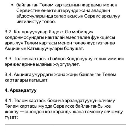
байланган Төлөм картасынын жардамы менен
Сервистин өнөктөштөрүндө жана алардын
айдоочуларында сапар акысын Сервис аркылуу
ийгиликтүү төлөө.
3.2. Колдонуучулар Яндекс Go мобилдик
колдонмосундагы накталай эмес төлөө функциясы
аркылуу Төлөм картасы менен төлөө жүргүзгөндө
Акциянын Катышуучулары болушат.
3.3. Төлөм картасын байлоо Колдонуучу келишиминин
эрежелерине ылайык жүргүзүлөт.
3.4. Акцияга учурдагы жана жаңы байланган Төлөм
карталары катышат.
4. Арзандатуу
4.1. Төлөм картасы боюнча арзандатуунун өлчөмү
Төлөм картасы мурда Сервиске байланганбы же
жокпу — ошондон көз каранды жана төмөнкү өлчөмдү
түзөт: