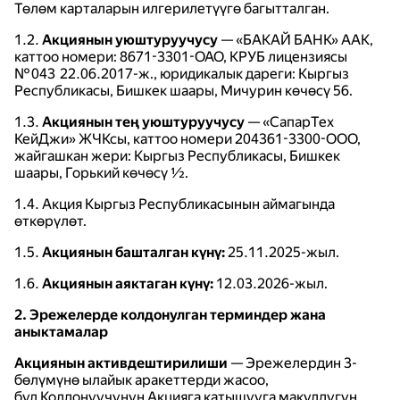
Төлөм карталарын илгерилетүүгө багытталган.
1.2.
Акциянын уюштуруучусу
— «БАКАЙ БАНК» ААК,
каттоо номери: 8671-3301-ОАО, КРУБ лицензиясы
№ 043 22.06.2017-ж., юридикалык дареги: Кыргыз
Республикасы, Бишкек шаары, Мичурин көчөсү 56.
1.3.
Акциянын тең уюштуруучусу
— «СапарТех
КейДжи» ЖЧКсы, каттоо номери 204361-3300-ООО,
жайгашкан жери: Кыргыз Республикасы, Бишкек
шаары, Горький көчөсү ½.
1.4. Акция Кыргыз Республикасынын аймагында
өткөрүлөт.
1.5.
Акциянын башталган күнү:
25.11.2025-жыл.
1.6.
Акциянын аяктаган күнү:
12.03.2026-жыл.
2. Эрежелерде колдонулган терминдер жана
аныктамалар
Акциянын активдештирилиши
— Эрежелердин 3-
бөлүмүнө ылайык аракеттерди жасоо,
бул Колдонуучунун Акцияга катышууга макулдугун