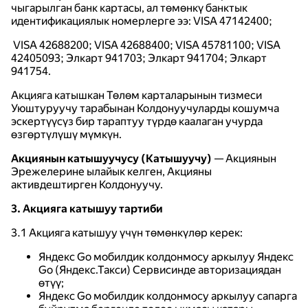
чыгарылган банк картасы, ал төмөнкү банктык
идентификациялык номерлерге ээ: VISA 47142400;
VISA 42688200; VISA 42688400; VISA 45781100; VISA
42405093; Элкарт 941703; Элкарт 941704; Элкарт
941754.
Акцияга катышкан Төлөм карталарынын тизмеси
Уюштуруучу тарабынан Колдонуучуларды кошумча
эскертүүсүз бир тараптуу түрдө каалаган учурда
өзгөртүлүшү мүмкүн.
Акциянын катышуучусу (Катышуучу)
— Акциянын
Эрежелерине ылайык келген, Акцияны
активдештирген Колдонуучу.
3. Акцияга катышуу тартиби
3.1 Акцияга катышуу үчүн төмөнкүлөр керек:
Яндекс Go мобилдик колдонмосу аркылуу Яндекс
Go (Яндекс.Такси) Сервисинде авторизациядан
өтүү;
Яндекс Go мобилдик колдонмосу аркылуу сапарга