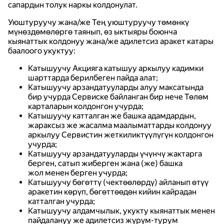
сапардын толук наркы колдонулат.
Уюштуруучу жана/же Тең уюштуруучу төмөнкү
мүнөздөмөлөргө таянып, өз ыктыяры боюнча
кыянаттык колдонуу жана/же адилетсиз аракет катары
баалоого укуктуу:
Катышуучу Акцияга катышуу аркылуу кадимки
шарттарда берилбеген пайда алат;
Катышуучу арзандатууларды алуу максатында
бир учурда Сервиске байланган бир нече Төлөм
карталарын колдонгон учурда;
Катышуучу катталган же башка адамдардын,
жараксыз же жасалма маалыматтарды колдонуу
аркылуу Сервистин жеткиликтүүлүгүн колдонгон
учурда;
Катышуучу арзандатууларды үчүнчү жактарга
берген, сатып жиберген жана (же) башка
жол менен берген учурда;
Катышуучу бөгөттү (чектөөлөрдү) айланып өтүү
аракетин көрүп, бөгөттөөдөн кийин кайрадан
катталган учурда;
Катышуучу алдамчылык, укукту кыянаттык менен
пайдалануу же адилетсиз жүрүм-турум