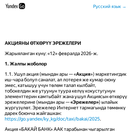
Русский язык →
АКЦИЯНЫ ӨТКӨРҮҮ ЭРЕЖЕЛЕРИ
Жарыяланган күнү: «12» февралда 2026-ж.
1. Жалпы жоболор
1.1. Ушул акция (мындан ары — «
Акция
») маркетингдик
иш-чара болуп саналат, ал лотерея же кумар оюну
эмес, катышуу үчүн төлөм талап кылбайт,
тобокелдин же утуунун туура келүү кокустугунун
элементтерин камтыбайт жана ушул Акциясын өткөрүү
эрежелерине (мындан ары —
«Эрежелер»
) ылайык
жүргүзүлөт. Эрежелер Интернет тармагында төмөнкү
дарек боюнча жайгашкан:
https://go.yandex/ky_kg/doc/taxi/bakai/2025
.
Акция «БАКАЙ БАНК» ААК тарабынан чыгарылган