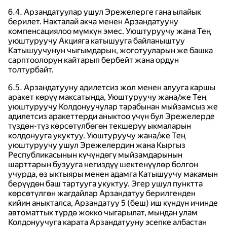
6.4. Арзандатуулар ушул Эрежелерге гана ылайык
берилет. Накталай акча менен Арзандатууну
компенсациялоо мүмкүн эмес. Уюштуруучу жана Тең
уюштуруучу Акцияга катышууга байланыштуу
Катышуучунун чыгымдарын, жоготууларын же башка
сарптоолорун кайтарып бербейт жана ордун
толтурбайт.
6.5. Арзандатууну адилетсиз жол менен алууга каршы
аракет көрүү максатында, Уюштуруучу жана/же Тең
уюштуруучу Колдонуучулар тарабынан мыйзамсыз же
адилетсиз аракеттерди аныктоо үчүн бул Эрежелерде
түздөн-түз көрсөтүлбөгөн текшерүү ыкмаларын
колдонууга укуктуу. Уюштуруучу жана/же Тең
уюштуруучу ушул Эрежелердин жана Кыргыз
Республикасынын күчүндөгү мыйзамдарынын
шарттарын бузууга негиздүү шектенүүлөр болгон
учурда, өз ыктыяры менен адамга Катышуучу макамын
берүүдөн баш тартууга укуктуу. Эгер ушул пунктта
көрсөтүлгөн жагдайлар Арзандатуу берилгенден
кийин аныкталса, Арзандатуу 5 (беш) иш күндүн ичинде
автоматтык түрдө жокко чыгарылат, мындан улам
Колдонуучуга карата Арзандатууну эсепке албастан