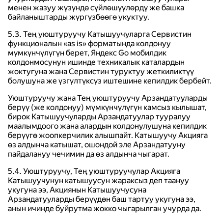
менен жазуу жүзүндө сүйлөшүүлөрдү же башка
байланыштарды жүргүзбөөгө укуктуу.
5.3. Тең уюштуруучу Катышуучуларга Сервистин
функционалын «as is» форматында колдонуу
мүмкүнчүлүгүн берет, Яндекс Go мобилдик
колдонмосунун ишинде техникалык каталардын
жоктугуна жана Сервистин туруктуу жеткиликтүү
болушуна же үзгүлтүксүз иштешине кепилдик бербейт.
Уюштуруучу жана Тең уюштуруучу Арзандатууларды
берүү (же колдонуу) мүмкүнчүлүгүн камсыз кылышат,
бирок Катышуучуларды Арзандатуулар тууралуу
маалымдоого жана алардын колдонулушуна кепилдик
берүүгө жоопкерчилик алышпайт. Катышуучу Акцияга
өз алдынча катышат, ошондой эле Арзандатууну
пайдалануу чечимин да өз алдынча чыгарат.
5.4. Уюштуруучу, Тең уюштуруучулар Акцияга
Катышуучунун катышуусун жараксыз деп таануу
укугуна ээ, Акциянын Катышуучусуна
Арзандатууларды берүүдөн баш тартуу укугуна ээ,
анын ичинде буйрутма жокко чыгарылган учурда да.