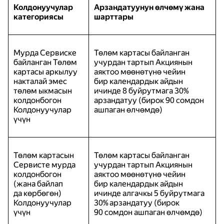
Колдонуучулар
Арзандатуунун өлчөмү жана
категориясы
шарттары
Мурда Сервиске
Төлөм картасы байланган
байланган Төлөм
учурдан тартып Акциянын
картасы аркылуу
аяктоо мөөнөтүнө чейин
накталай эмес
бир календардык айдын
төлөм ыкмасын
ичинде 8 буйрутмага 30%
колдонбогон
арзандатуу (бирок 90 сомдон
Колдонуучулар
ашпаган өлчөмдө)
үчүн
Төлөм картасын
Төлөм картасы байланган
Сервисте мурда
учурдан тартып Акциянын
колдонбогон
аяктоо мөөнөтүнө чейин
(жана байлап
бир календардык айдын
да көрбөгөн)
ичинде алгачкы 5 буйрутмага
Колдонуучулар
30% арзандатуу (бирок
үчүн
90 сомдон ашпаган өлчөмдө)