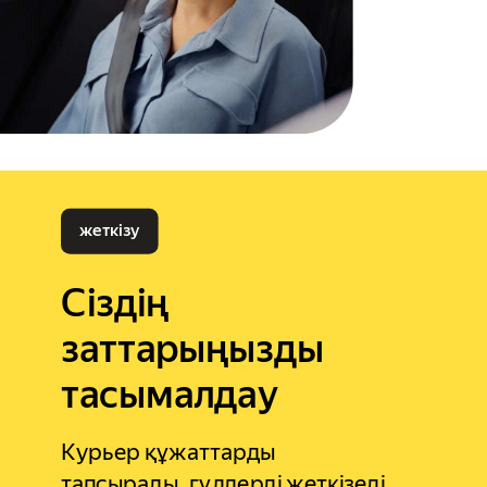
жеткізу
Сіздің
заттарыңызды
тасымалдау
Курьер құжаттарды
тапсырады, гүлдерді жеткізеді