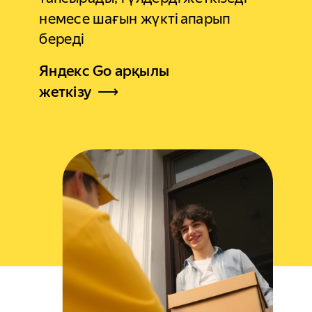
немесе шағын жүкті апарып
береді
Яндекс Go арқылы
жеткізу