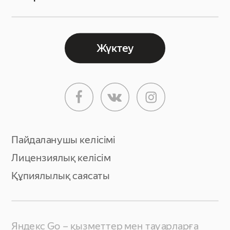
Жүктеу
Пайдаланушы келісімі
Лицензиялық келісім
Құпиялылық саясаты
Яндекс Go – қызметтер мен тауарларға