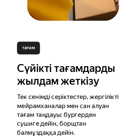
тағам
Сүйікті тағамдарды
жылдам жеткізу
Тек сенімді серіктестер, жергілікті
мейрамханалар мен сан алуан
тағам таңдауы: бургерден
сушиге дейін, борщтан
балмұздаққа дейін.