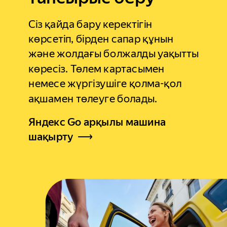
Сіз қайда бару керектігін
көрсетіп, бірден сапар құнын
және жолдағы болжалды уақытты
көресіз. Төлем картасымен
немесе жүргізушіге қолма-қол
ақшамен төлеуге болады.
Яндекс Go арқылы машина
шақырту