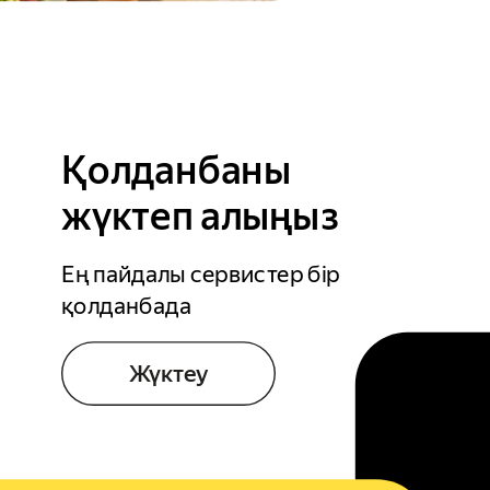
Қолданбаны
жүктеп алыңыз
Ең пайдалы сервистер бір
қолданбада
Жүктеу