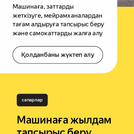
Машинаға, заттарды
жеткізуге, мейрамханалардан
тағам алдыруға тапсырыс беру
және самокаттарды жалға алу
Қолданбаны жүктеп алу
сапарлар
Машинаға жылдам
тапсырыс беру